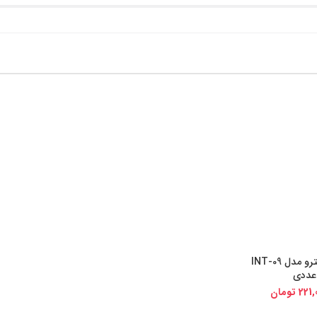
آچار آلن ستاره ای اینترو مدل INT-09
ی کالا
221,
تومان