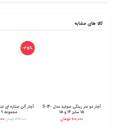
کالا های مشابه
-35%
آچار دو سر رینگی سولید مدل S-14-
خرید از دیجی کالا
خرید از دیج
15 سایز 14 و 15
مجموعه 9 عددی
100,000
تومان
000
340,000
تومان