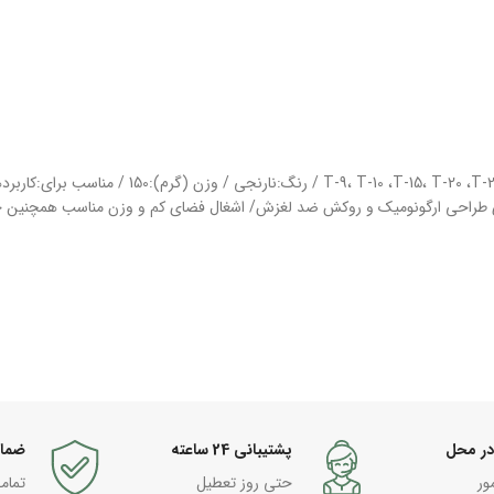
تعداد:8 عددی / سری آلن:شامل سایزهای T-9، T-10 ،T-15، T-20 ،T-25 ،T-27 ،T-30 ،T-40 / رنگ:نارنجی / وزن (گرم):150 / 
راحی ارگونومیک و روکش ضد لغزش/ اشغال فضای کم و وزن مناسب همچنین 
در محل
پشتیبانی 24 ساعته
ضما
ور
حتی روز تعطیل
تمام