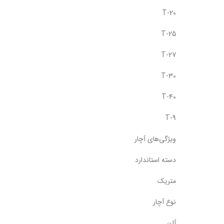
T-20
T-25
T-27
T-30
T-40
T-9
ویژگی‌های آچار
دسته استاندارد
متریک
نوع آچار
آلن