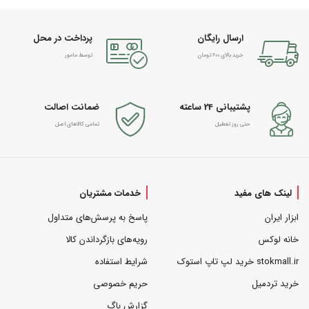
ارسال رایگان
پرداخت در محل
خرید بالای 600 تومان
توسط مامور
پشتیبانی 24 ساعته
ضمانت اصالت
حتی روز تعطیل
تمامی کالاهای اصل
لینک های مفید
خدمات مشتریان
ابزار ایران
پاسخ به پرسش‌های متداول
خانه لوکس
رویه‌های بازگرداندن کالا
stokmall.ir خرید لپ تاپ استوک
شرایط استفاده
خرید تردمیل
حریم خصوصی
گزارش باگ