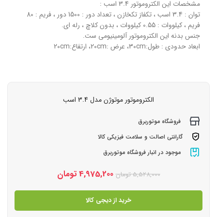
مشخصات این الکتروموتور 3.4 اسب :
توان : 3.4 اسب ، تکفاز تکخازن ، تعداد دور : 1500 دور ، فریم : 80
فریم ، کیلووات : 0.55 کیلووات ، بدون کلاچ ، رله ای.
جنس بدنه این الکتروموتور آلومینیومی ست.
ابعاد حدودی : طول:30cm، عرض :20cm، ارتفاع:20cm
الکتروموتور موتوژن مدل 3.4 اسب
فروشگاه موتوربرق
گارانتی اصالت و سلامت فیزیکی کالا
موجود در انبار فروشگاه موتوربرق
4,975,200
تومان
5,528,000
تومان
خرید از دیجی کالا