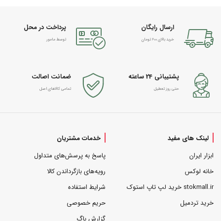
ارسال رایگان
پرداخت در محل
خرید بالای 600 تومان
توسط مامور
پشتیبانی 24 ساعته
ضمانت اصالت
حتی روز تعطیل
تمامی کالاهای اصل
لینک های مفید
خدمات مشتریان
ابزار ایران
پاسخ به پرسش‌های متداول
خانه لوکس
رویه‌های بازگرداندن کالا
stokmall.ir خرید لپ تاپ استوک
شرایط استفاده
خرید تردمیل
حریم خصوصی
گزارش باگ