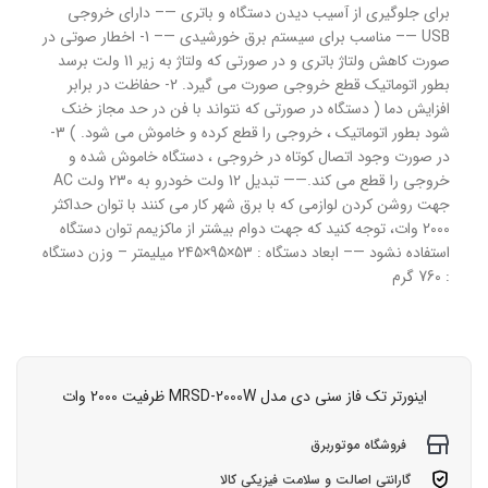
برای جلوگیری از آسیب دیدن دستگاه و باتری —– دارای خروجی
USB —– مناسب برای سیستم برق خورشیدی —– 1- اخطار صوتی در
صورت کاهش ولتاژ باتری و در صورتی که ولتاژ به زیر 11 ولت برسد
بطور اتوماتیک قطع خروجی صورت می گیرد. 2- حفاظت در برابر
افزایش دما ( دستگاه در صورتی که نتواند با فن در حد مجاز خنک
شود بطور اتوماتیک ، خروجی را قطع کرده و خاموش می شود. ) 3-
در صورت وجود اتصال کوتاه در خروجی ، دستگاه خاموش شده و
خروجی را قطع می کند.—— تبدیل 12 ولت خودرو به 230 ولت AC
جهت روشن کردن لوازمی که با برق شهر کار می کنند با توان حداکثر
2000 وات، توجه کنید که جهت دوام بیشتر از ماکزیمم توان دستگاه
استفاده نشود —– ابعاد دستگاه : 53×95×245 میلیمتر – وزن دستگاه
: 760 گرم
اینورتر تک فاز سنی دی مدل MRSD-2000W ظرفیت 2000 وات
فروشگاه موتوربرق
گارانتی اصالت و سلامت فیزیکی کالا