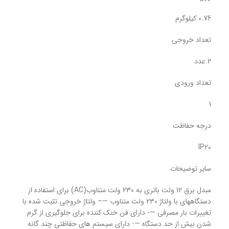
0.76 کیلوگرم
تعداد خروجی
2 عدد
تعداد ورودی
1
درجه حفاظت
IP20
سایر توضیحات
مبدل برق 12 ولت باتری به 230 ولت متناوب(AC) برای استفاده از
دستگاههای با ولتاژ 230 ولت متناوب —– ولتاژ خروجی تثبت شده با
تغییرات بار مصرفی —- دارای فن خنک کننده برای جلوگیری از گرم
شدن بیش از حد دستگاه —- دارای سیستم های حفاظتی چند گانه