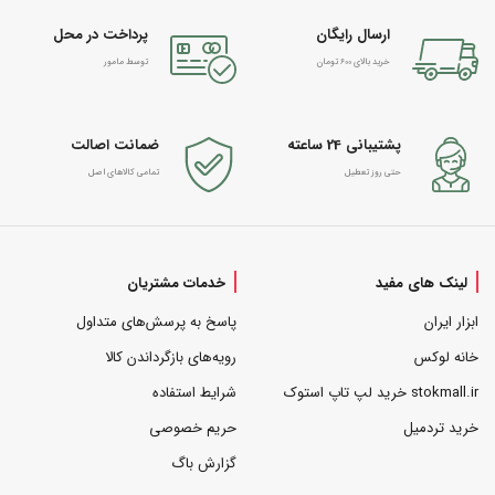
ارسال رایگان
پرداخت در محل
خرید بالای 600 تومان
توسط مامور
پشتیبانی 24 ساعته
ضمانت اصالت
حتی روز تعطیل
تمامی کالاهای اصل
لینک های مفید
خدمات مشتریان
ابزار ایران
پاسخ به پرسش‌های متداول
خانه لوکس
رویه‌های بازگرداندن کالا
stokmall.ir خرید لپ تاپ استوک
شرایط استفاده
خرید تردمیل
حریم خصوصی
گزارش باگ