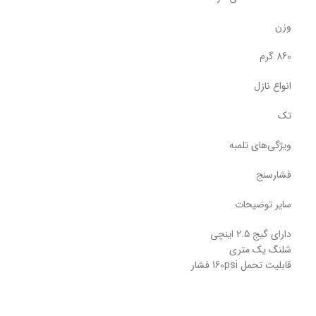
وزن
860 گرم
انواع نازل
تک
ویژگی‌های تلمبه
فشارسنج
سایر توضیحات
دارای گیج 2.5 اینچی
شلنگ یک متری
قابلیت تحمل 160psi فشار