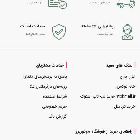
خرید بالای 600 تومان
توسط مامور
پشتیبانی 24 ساعته
ضمانت اصالت
حتی روز تعطیل
تمامی کالاهای اصل
لینک های مفید
خدمات مشتریان
ابزار ایران
پاسخ به پرسش‌های متداول
خانه لوکس
رویه‌های بازگرداندن کالا
stokmall.ir خرید لپ تاپ استوک
شرایط استفاده
خرید تردمیل
حریم خصوصی
گزارش باگ
راهنمای خرید از فروشگاه موتوربرق