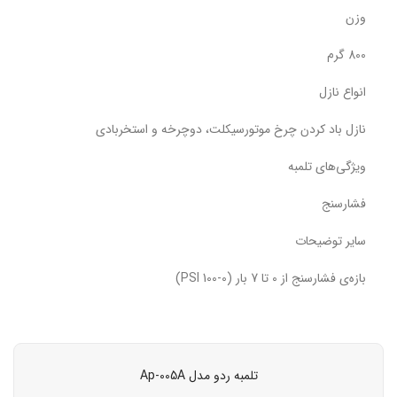
وزن
800 گرم
انواع نازل
نازل باد کردن چرخ موتورسیکلت، دوچرخه و استخربادی
ویژگی‌های تلمبه
فشارسنج
سایر توضیحات
بازه‌ی فشارسنج از 0 تا 7 بار (0-100 PSI)
تلمبه ردو مدل Ap-005A