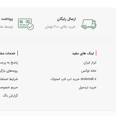
ارسال رایگان
پرداخت 
خرید بالای 600 تومان
توسط مام
لینک های مفید
خدمات مشت
ابزار ایران
پاسخ به پرس
خانه لوکس
رویه‌های بازگر
stokmall.ir خرید لپ تاپ استوک
شرایط استفاد
خرید تردمیل
حریم خصوص
گزارش باگ