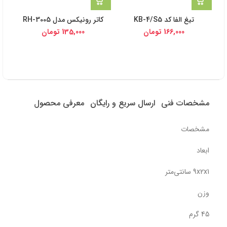
تیغ الفا کد KB-4/S5
کاتر رونیکس مدل RH-3005
200304
166,000
تومان
135,000
تومان
مشخصات فنی
ارسال سریع و رایگان
معرفی محصول
مشخصات
ابعاد
9x2x1 سانتی‌متر
وزن
45 گرم