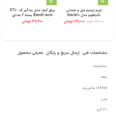
چرم ترمیم مبل و صندلی
یراق کیف مدل بندگیر کد STL-
ن
نادیاهوم مدل black20
Band2.5cm بسته 2 عددی
ابریشمی 
199,000
تومان
37,400
تومان
250,000
تومان
مشخصات فنی
ارسال سریع و رایگان
معرفی محصول
مشخصات
ابعاد
18x9x5 سانتی‌متر
وزن
30 گرم