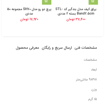
یراق کیف مدل بندگیر کد STL-
پرچ دو رو مدل SH70 مجموعه 50
یرا
Band2.5cm بسته 2 عددی
عددی
2cm
37,400
تومان
17,920
تومان
مشخصات فنی
ارسال سریع و رایگان
معرفی محصول
مشخصات
ابعاد
9x3x1 سانتی‌متر
وزن
15 گرم