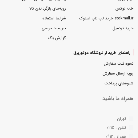
خانه لوکس
رویه‌های بازگرداندن کالا
stokmall.ir خرید لپ تاپ استوک
شرایط استفاده
خرید تردمیل
حریم خصوصی
گزارش باگ
راهنمای خرید از فروشگاه موتوربرق
نحوه ثبت سفارش
رویه ارسال سفارش
شیوه‌های پرداخت
همراه ما باشید
تهران
تلفن : 0215
همراه : 0912