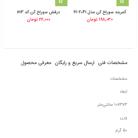
کمربند سوراخ کن مدل H-2041
درفش سوراخ کن کد m3
یرا
2cm
198,030
تومان
22,000
تومان
مشخصات فنی
ارسال سریع و رایگان
معرفی محصول
مشخصات
ابعاد
10x3x3 سانتی‌متر
وزن
50 گرم