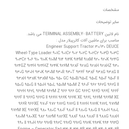
مشخصات
سایر توضیحات
نام لاتین TERMINAL ASSEMBLY- BATTERY می باشد.
مناسب برای ماشین آلات کاترپیلار مدل :
Engineer Support Tractor:30/30 DEUCE
Wheel-Type Loader:901C 901C2 902 902C 902C2 903D 903C
903C2 906 910 910K 910M 914 914K 914M 918M 920 920K 924G
924GZ 924H 924HZ 924K 926M 928F 928G 928H 928HZ 930
930G 930H 930K 930M 930R 930T 936F 938F 938G 938G II
938H 938K 938M 950 950 GC 950B/950E 950E 950F 950F II
950G 950G II 950H 950L 950M 950M Z 960F 962 962G 962G II
962H 962L 962M 962M Z 966 966 GC 966C 966D 966E 966F
966F II 966G 966G II 966H 966K 966K XE 966L 966M 966M XE
966R 966XE 970F 972 972G 972G II 972H 972K 972L 972M
972M XE 972XE 980 980C 980F 980F II 980G 980G II 980H 980L
980M 980XE 982 982M 982XE 988F 988 988F II 988G 988H
990 II 990H 992 992B 992C 992D 992G 992K 993K 994 994D