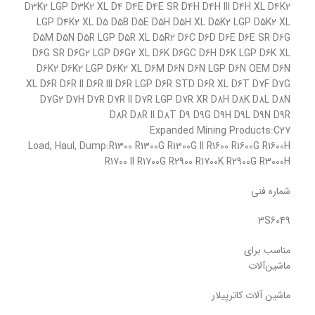
D3K2 LGP D3K2 XL D4 D4E D4E SR D4H D4H III D4H XL D4K2
LGP D4K2 XL D5 D5B D5E D5H D5H XL D5K2 LGP D5K2 XL
D5M D5N D5R LGP D5R XL D5R2 D6C D6D D6E D6E SR D6G
D6G SR D6G2 LGP D6G2 XL D6K D6GC D6H D6K LGP D6K XL
D6K2 D6K2 LGP D6K2 XL D6M D6N D6N LGP D6N OEM D6N
XL D6R D6R II D6R III D6R LGP D6R STD D6R XL D6T D7F D7G
D7G2 D7H D7R D7R II D7R LGP D7R XR D8H D8K D8L D8N
D8R D8R II D8T D9 D9G D9H D9L D9N D9R
Expanded Mining Products:C27
Load, Haul, Dump:R1300 R1300G R1300G II R1600 R1600G R1600H
R1700 II R1700G R2900 R1700K R2900G R3000H
شماره فنی
3S6049
مناسب برای
ماشین‌آلات
ماشین آلات کاترپیلار