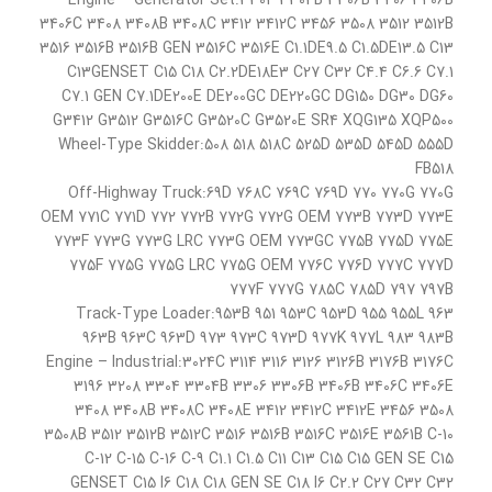
Engine – Generator Set:3304 3304B 3306B 3406 3406B
3406C 3408 3408B 3408C 3412 3412C 3456 3508 3512 3512B
3516 3516B 3516B GEN 3516C 3516E C1.1DE9.5 C1.5DE13.5 C13
C13GENSET C15 C18 C2.2DE18E3 C27 C32 C4.4 C6.6 C7.1
C7.1 GEN C7.1DE200E DE200GC DE220GC DG150 DG30 DG60
G3412 G3512 G3516C G3520C G3520E SR4 XQG135 XQP500
Wheel-Type Skidder:508 518 518C 525D 535D 545D 555D
FB518
Off-Highway Truck:69D 768C 769C 769D 770 770G 770G
OEM 771C 771D 772 772B 772G 772G OEM 773B 773D 773E
773F 773G 773G LRC 773G OEM 773GC 775B 775D 775E
775F 775G 775G LRC 775G OEM 776C 776D 777C 777D
777F 777G 785C 785D 797 797B
Track-Type Loader:953B 951 953C 953D 955 955L 963
963B 963C 963D 973 973C 973D 977K 977L 983 983B
Engine – Industrial:3024C 3114 3116 3126 3126B 3176B 3176C
3196 3208 3304 3304B 3306 3306B 3406B 3406C 3406E
3408 3408B 3408C 3408E 3412 3412C 3412E 3456 3508
3508B 3512 3512B 3512C 3516 3516B 3516C 3516E 3561B C-10
C-12 C-15 C-16 C-9 C1.1 C1.5 C11 C13 C15 C15 GEN SE C15
GENSET C15 I6 C18 C18 GEN SE C18 I6 C2.2 C27 C32 C32