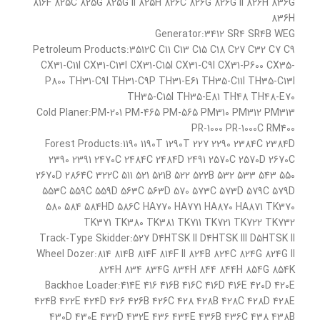
816F 825C 825G 825G II 825H 826C 826G 826G II 826H 836G
836H
Generator:3412 SR4 SR4B WEG
Petroleum Products:3512C C11 C13 C15 C18 C27 C32 C7 C9
CX31-C11I CX31-C13I CX31-C15I CX31-C9I CX31-P600 CX35-
P800 TH31-C9I TH31-C9P TH31-E61 TH35-C11I TH35-C13I
TH35-C15I TH35-E81 TH48 TH48-E70
Cold Planer:PM-201 PM-465 PM-565 PM310 PM312 PM313
PR-1000 PR-1000C RM400
Forest Products:1190 1190T 1290T 227 2290 2384C 2384D
2390 2391 2470C 2484C 2484D 2491 2570C 2570D 2670C
2670D 2864C 322C 511 521 521B 522 522B 532 533 543 550
553C 559C 559D 563C 563D 570 573C 573D 579C 579D
580 584 584HD 586C HA770 HA771 HA870 HA871 TK370
TK371 TK380 TK381 TK711 TK721 TK722 TK732
Track-Type Skidder:527 D4HTSK II D4HTSK III D5HTSK II
Wheel Dozer:814 814B 814F 814F II 824B 824C 824G 824G II
824H 834 834G 834H 844 844H 854G 854K
Backhoe Loader:414E 416 416B 416C 416D 416E 420D 420E
424B 422E 424D 426 426B 426C 428 428B 428C 428D 428E
430D 430E 432D 432E 436 434E 436B 436C 438 438B