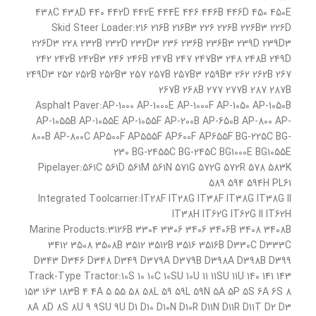
438C 438D 440 442D 442E 444E 446 446B 446D 450 450E
Skid Steer Loader:216 216B 216B3 226 226B 226B3 226D
226D3 228 232B 232D 232D3 236 236B 236B3 239D 239D3
242 242B 242B3 246 246B 247B 247 247B3 248 248B 249D
249D3 252 252B 252B3 257 257B 257B3 259B3 262 262B 267
267B 268B 277 277B 287 287B
Asphalt Paver:AP-1000 AP-1000E AP-1000F AP-1050 AP-1050B
AP-1055B AP-1055E AP-1055F AP-200B AP-650B AP-800 AP-
800B AP-800C AP500F AP555F AP600F AP655F BG-225C BG-
230 BG-2455C BG-245C BG1000E BG1055E
Pipelayer:561C 561D 561M 561N 571G 572G 572R 578 583K
589 594 594H PL61
Integrated Toolcarrier:IT28F IT28G IT38F IT38G IT38G II
IT38H IT62G IT62G II IT62H
Marine Products:3126B 3304 3306 3406 3406B 3408 3408B
3412 3508 3508B 3512 3512B 3516 3516B D330C D333C
D343 D346 D348 D349 D379A D379B D398A D398B D399
Track-Type Tractor:10S 10 10C 10SU 10U 11 11SU 11U 140 141 143
153 163 183B 4 4A 5 55 58 58L 59 59L 59N 5A 5P 5S 6A 6S 8
8A 8D 8S 8U 9 9SU 9U D1 D10 D10N D10R D11N D11R D11T D2 D3