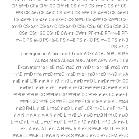
CP-563D CP11 CP12 GC CP44B CS-431C CS-433C CS-44 CS-
44B CS-531 CS-531C CS-531D CS-533 CS-533C CS-533D
CS-533E CS-563 CS-563C CS-563D CS-573 CS-573C CS-
573D CS-583 CS-583C CS-583D CS10 CS10 GC CS11 CS11 GC
CS12 CS12 GC CS44B CW-34 CW34 PF-290B PF-300B PF-
300C PS-150B PS-150C PS-200B PS-300B PS-300C PS-360B
PS-360C
Underground Articulated Truck:AD22 AD30 AD40 AD45
AD45B AD55 AD55B AD60 AD63 AE40 AE40 II C11
Excavator:215 215B 215D 215C 219 219D 225 225B 225D 229
229D 231D 235 235B 235C 235D 245 245B 245D 307D 311-A
311B 311F LRR 312-A 312B 312B L 312D 312D L 312D2 312D2 GC
312D2 L 312E 312E L 312F 312F GC 313 313 GC 313B 313D
313D2 313D2 GC 313D2 LGP 313D2-GC 313F 313F GC 313F L
313F LGC 314E CR 314E LCR 314F CR 315-A 315-A L 315B
315B FM L 315B L 315C 315D L 315F LCR 316E L 316F 316F L
317 N 317-A 317-A N 317B L 317B LN 318B 318B N 318C 318D
L 318D2 L 318E L 318F 318F L 319C 319D 319D L 319D LN 320 L
320-A 320-A L 320-A N 320-A S 320B 320B FM LL 320B L
320B LL 320B LU 320B N 320B S 320B U 320C 320C FM 320C