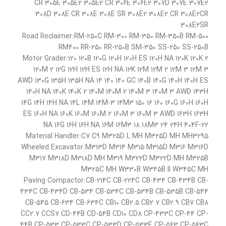
CR 305E 305E2 305E2 CR 306E 306E2 307D 307E 307E2
308D 308E CR 308E 308E SR 308E2 308E2 CR 308E2CR
308E2SR
Road Reclaimer:RM-250C RM-300 RM-350 RM-350B RM-500
RM400 RR-250 RR-250B SM-350 SS-250 SS-250B
Motor Grader:120 120B 120G 120H 120H ES 120H NA 120K 120K 2
120M 2 12G 12H 12H ES 12H NA 12K 12M 12M 2 12M 3 12M 3
AWD 130G 135H 135H NA 14 140 140 GC 140B 140G 140H 140H ES
140H NA 140K 140K 2 140M 140M 2 140M 3 140M 3 AWD 143H
14G 14H 14H NA 14L 14M 14M-3 14M3 150 16 160 160G 160H 160H
ES 160H NA 160K 160M 160M 2 160M 3 160M 3 AWD 163H 163H
NA 16G 16H 16H NA 16M 16M3 18 18M3 24 24H 404F-22
Material Handler:C7 C9 M325D L MH M325D MH MH3295
Wheeled Excavator:M313D M314 M315 M315D M316 M316D
M317 M318D M318D MH M319 M322D M322D MH M325B
M325C MH W330B W345B II W345C MH
Paving Compactor:CB-214C CB-224C CB-434 CB-434B CB-
434C CB-434D CB-534 CB-534C CB-534B CB-535B CB-544
CB-545 CB-634 CB-634C CB10 CB2.5 CB2.7 CB2.9 CB7 CB8
CC2.7 CCS7 CD-44B CD-54B CD10 CD8 CP-433C CP-44 CP-
44B CP-533 CP-533C CP-533D CP-533E CP-563 CP-563C