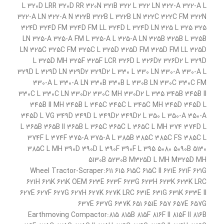
L 320D LRR 320D RR 320N 321B 322 L 322 LN 322-A 322-A L
322-A LN 322-A N 322B 322B L 322B LN 322C 322C FM 322N
324D 324D FM 324D FM LL 324D L 324D LN 325 L 325 325
LN 325-A 325-A FM L 325-A L 325-A LN 325B 325B L 325B
LN 325C 325C FM 325C L 325D 325D FM 325D FM LL 325D
L 325D MH 325F 325F LCR 326D L 326D2 326D2 L 329D
329D L 329D LN 329D2 329D2 L 330 L 330 LN 330-A 330-A L
330-A L 330-A LN 330B 330B L 330B LN 330C 330C FM
330C L 330C LN 330D2 330C MH 330D2 L 335 345B 345B II
345B II MH 345B L 345C 345C L 345C MH 345D 345D L
345D L VG 349D 349D L 349D2 349D2 L 350 L 350-A 350-A
L 365B 365B II 365B L 365C 365C L 365C L MH 374 374D L
374F L 374F 375-A 375-A L 385B 385C 385C FS 385C L
385C L MH 390D 390D L 390F 390F L 395 5080 5090B 5130
5130B 5230B M325D L MH M325D MH
Wheel Tractor-Scraper:611 615 615C 615C II 621E 621F 621G
621H 621K 621K OEM 623E 623F 623G 623H 623K 623K LRC
627E 627F 627G 627H 627K 627K LRC 631E 631G 631K 633E II
637E 637G 637K 651 651E 657 657E 657G
Earthmoving Compactor:815 815B 815F 816F II 815F II 816B