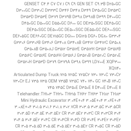
GENSET C4.4 C7 C7.1 C9 C9 GEN SET C9.3B D250GC
D300GC D330C D333C D346 D348 D349 D350GC D353C
D353D D353E D379 D379B D398 D398B D399 D400GC
D450GC D500GC D550GC D600 GC DE350SGC DE450GC
DE450SGC DE500GC DE500SGC DE550GC DE600SGC
DE605GC DE660GC DE715GC DG100 DG125 DG60 DG80 G3304
G3306 G3306B G3406 G3408 G3408B G3412 G3412C G3508
G3508B G3508J G3512 G3512E G3512H G3516 G3516B
G3516C G3516E G3516H G3516J G3520B G3520C G3520E
G3520H G353D G379 G379A G398 G399 LD700E XQP300
XQ1140
Articulated Dump Truck:725 725C 725C2 730 730C 730C2
730C2 EJ 735 735 OEM 735B 735C 740 740 GC 740B 740C
745 745C D350E D350E II D400E D400E II
Telehandler:TH103 TH210 TH215 TH62 TH63 TH82 TH83
Mini Hydraulic Excavator:3.04E+04 3.05E+04 3.06E+04
3.08E+04 301.5 301.6 301.8 302.7CR 303.5 303.5C 303.5CR
303.5D 303.5E 303.5E2 CR 303.5E2 303C CR 303CR 304
304.5 304.5E2 304C CR 304CR 304D CR 304E 304E2 304E2
CR 305 305.5D 305.5E 305.5E2 305.5E2 CR 305C CR 305D