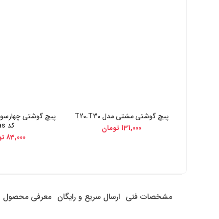
پیچ گوشتی مشتی مدل T20.T30
خرید از دیجی کالا
خرید از دیج
کد as
131,000
تومان
83,000
تو
مشخصات فنی
ارسال سریع و رایگان
معرفی محصول