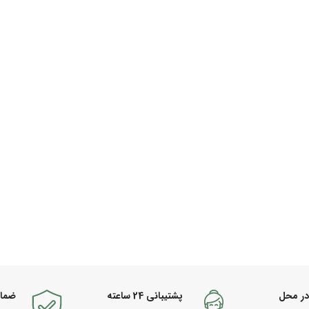
در محل
پشتیبانی 24 ساعته
ضما