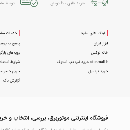
خرید بالای 600 تومان
توسط مام
لینک های مفید
خدمات مشت
ابزار ایران
پاسخ به پرس
خانه لوکس
رویه‌های بازگر
stokmall.ir خرید لپ تاپ استوک
شرایط استفاد
خرید تردمیل
حریم خصوص
گزارش باگ
فروشگاه اینترنتی موتوربرق، بررسی، انتخاب و خری