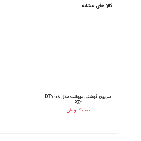
کالا های مشابه
سرپیچ گوشتی دیوالت مدل DT7908
خرید از دیجی کالا
PZ2
40,000
تومان