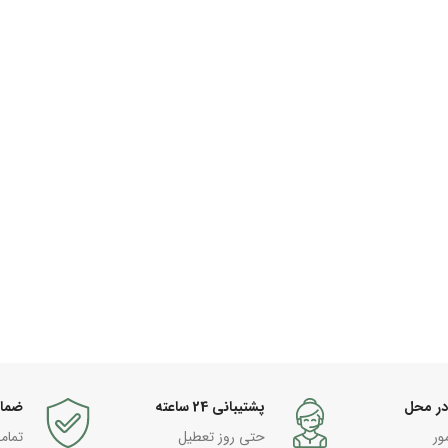
در محل
پشتیبانی 24 ساعته
ضما
ور
حتی روز تعطیل
تمام