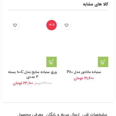
کالا های مشابه
-30%
سنباده ماتادور مدل P80
ورق سنباده سابح مدل 100C بسته
3 عددی
41,400
تومان
23,100
تومان
33,000
تومان
مشخصات فنی
ارسال سریع و رایگان
معرفی محصول