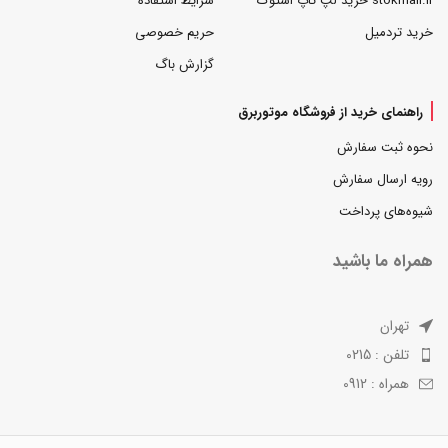
stokmall.ir خرید لپ تاپ استوک
شرایط استفاده
خرید تردمیل
حریم خصوصی
گزارش باگ
راهنمای خرید از فروشگاه موتوربرق
نحوه ثبت سفارش
رویه ارسال سفارش
شیوه‌های پرداخت
همراه ما باشید
تهران
تلفن : 0215
همراه : 0912