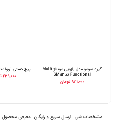
گیره سومو مدل بازویی مونتاژ Multi
پیچ دستی نووا مدل -4053
خرید از دیجی کالا
خرید از دیج
Functional کد SM112
239,000
ت
931,000
تومان
مشخصات فنی
ارسال سریع و رایگان
معرفی محصول