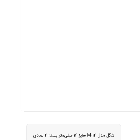
شگل مدل M-14 سایز 14 میلی‌متر بسته 4 عددی