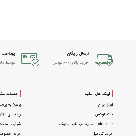
ارسال رایگان
پرداخت 
خرید بالای 600 تومان
توسط مام
لینک های مفید
خدمات مشت
ابزار ایران
پاسخ به پرس
خانه لوکس
رویه‌های بازگر
stokmall.ir خرید لپ تاپ استوک
شرایط استفاد
خرید تردمیل
حریم خصوص