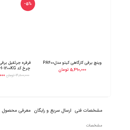
-5%
وینچ برقی کارگاهی کیتو مدلPA400
خرید از دیجی کالا
خرید از دیج
چرخ کد YP-6CHARKH-1200KG
5,490,000
تومان
000
3,800,000
تومان
مشخصات فنی
ارسال سریع و رایگان
معرفی محصول
مشخصات