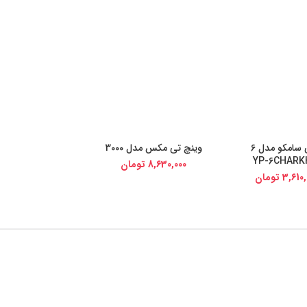
قرقره جرثقیل برقی سامکو مدل 6
وینچ تی مکس مدل 3000
ی کالا
خرید از دیجی کالا
8,630,000
تومان
3,610,
تومان