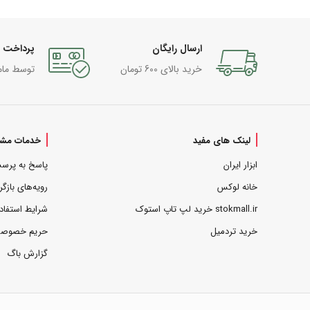
ارسال رایگان
پرداخت 
خرید بالای 600 تومان
توسط مام
لینک های مفید
خدمات مشت
ابزار ایران
پاسخ به پرس
خانه لوکس
رویه‌های بازگر
stokmall.ir خرید لپ تاپ استوک
شرایط استفاد
خرید تردمیل
حریم خصوص
گزارش باگ