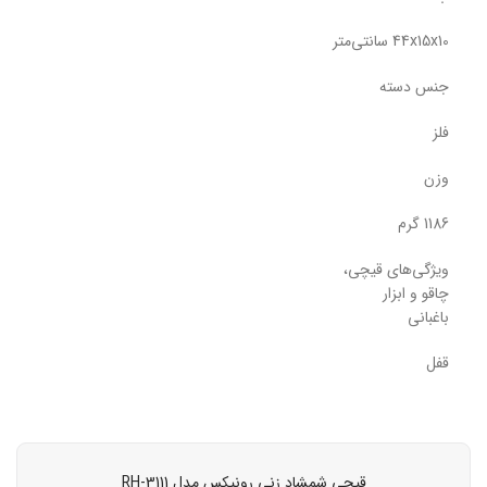
44x15x10 سانتی‌متر
جنس دسته
فلز
وزن
1186 گرم
ویژگی‌های قیچی‌،
چاقو و ابزار
باغبانی
قفل
قیچی شمشاد زنی رونیکس مدل RH-3111