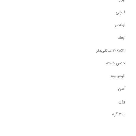
قیچی
لوله بر
ابعاد
20x8x2 سانتی‌متر
جنس دسته
آلومینیوم
آهن
وزن
300 گرم