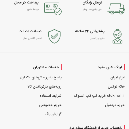
ارسال رایگان
پرداخت در محل
خرید بالای 600 تومان
توسط مامور
پشتیبانی 24 ساعته
ضمانت اصالت
حتی روز تعطیل
تمامی کالاهای اصل
لینک های مفید
خدمات مشتریان
ابزار ایران
پاسخ به پرسش‌های متداول
خانه لوکس
رویه‌های بازگرداندن کالا
stokmall.ir خرید لپ تاپ استوک
شرایط استفاده
خرید تردمیل
حریم خصوصی
گزارش باگ
راهنمای خرید از فروشگاه موتوربرق