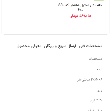
ماله مدل استیل شانه‌ای کد SB-
420
569,050
تومان
مشخصات فنی
ارسال سریع و رایگان
معرفی محصول
مشخصات
ابعاد
40x10x8 سانتی‌متر
وزن
330 گرم
عرض تیغه