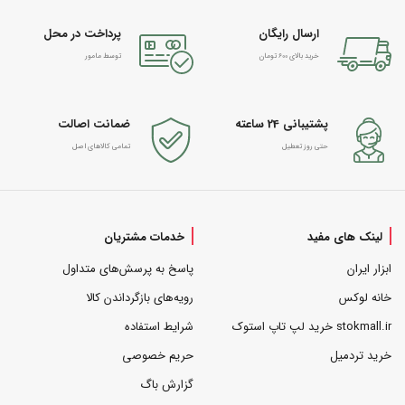
ارسال رایگان
پرداخت در محل
خرید بالای 600 تومان
توسط مامور
پشتیبانی 24 ساعته
ضمانت اصالت
حتی روز تعطیل
تمامی کالاهای اصل
لینک های مفید
خدمات مشتریان
ابزار ایران
پاسخ به پرسش‌های متداول
خانه لوکس
رویه‌های بازگرداندن کالا
stokmall.ir خرید لپ تاپ استوک
شرایط استفاده
خرید تردمیل
حریم خصوصی
گزارش باگ