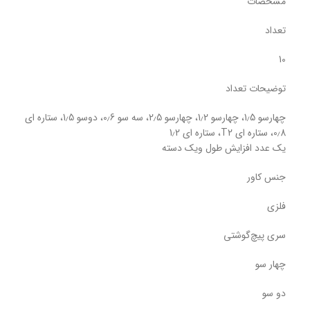
مشخصات
تعداد
10
توضیحات تعداد
چهارسو 1٫5، چهارسو 1٫2، چهارسو 2٫5، سه سو 0٫6، دوسو 1٫5، ستاره ای
0٫8، ستاره ای T2، ستاره ای 1٫2
یک عدد افزایش طول ویک دسته
جنس کاور
فلزی
سری پیچ‌گوشتی
چهار سو
دو سو