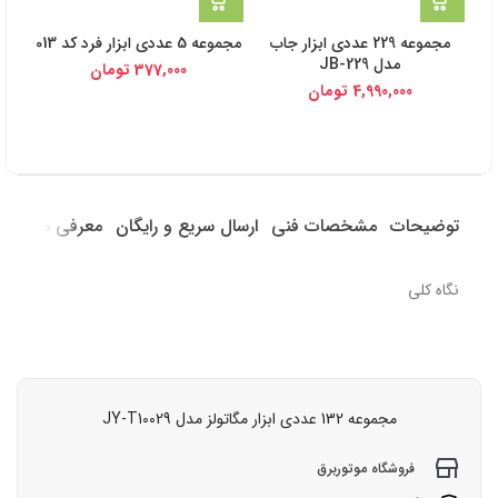
مجموعه 229 عددی ابزار جاب
مجموعه 5 عددی ابزار فرد کد 013
مدل JB-229
377,000
تومان
4,990,000
تومان
توضیحات
مشخصات فنی
ارسال سریع و رایگان
معرفی محصول
نگاه کلی
مجموعه 132 عددی ابزار مگاتولز مدل JY-T10029
فروشگاه موتوربرق