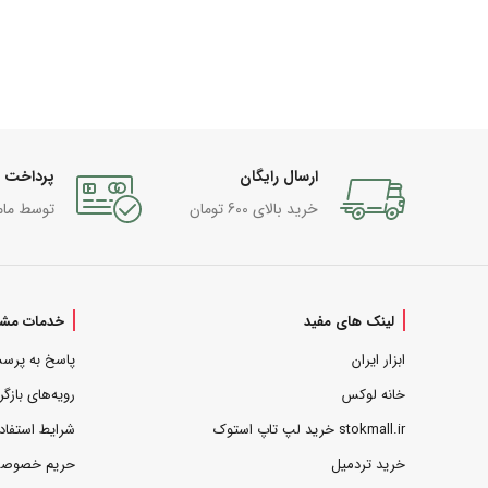
ارسال رایگان
پرداخت 
خرید بالای 600 تومان
توسط مام
لینک های مفید
خدمات مشت
ابزار ایران
پاسخ به پرس
خانه لوکس
رویه‌های بازگر
stokmall.ir خرید لپ تاپ استوک
شرایط استفاد
خرید تردمیل
حریم خصوص