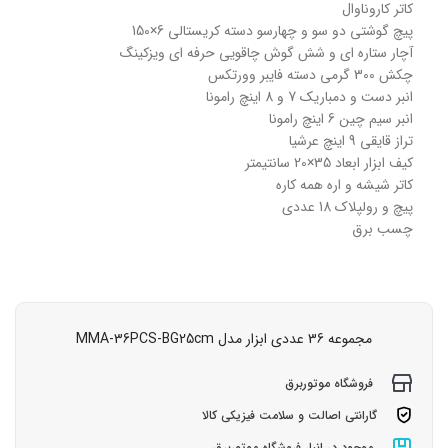
کاتر کاروناوال
پیچ گوشتی دو سو و چهارسو دسته کریستالی 6×150
آچار ستاره ای و شش گوش چاقویی حرفه ای ویزکینگ
چکش 300 گرمی دسته فایبر وورتکس
انبر دست و دمباریک 7 و 8 اینچ رامونا
انبر سیم چین 6 اینچ رامونا
تراز قایقی 9 اینچ عرشیا
کیف ابزار ابعاد 35×20 سانتیمتر
کاتر شیشه و اره همه کاره
پیچ و رولپلاک 18 عددی
چسب برق
مجموعه 36 عددی ابزار مدل MMA-36PCS-BG25cm
فروشگاه موتوربرق
گارانتی اصالت و سلامت فیزیکی کالا
موجود در انبار فروشگاه موتوربرق