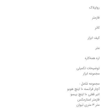
رولپلاک
فازمتر
کاتر
کیف ابزار
متر
اره همه‌کاره
توضیحات تکمیلی
مجموعه ابزار
مجموعه شامل :
آچار فرانسه 10 اینچ هوبو
انبر قفلی 10 اینچ بیسو
فازمتر استارمکس
متر 3 متری تیوان