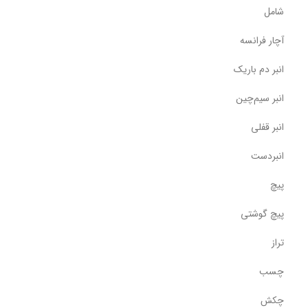
شامل
آچار فرانسه
انبر دم باریک
انبر سیم‌چین
انبر قفلی
انبردست
پیچ
پیچ گوشتی
تراز
چسب
چکش