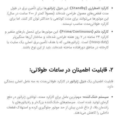
کارکرد اضطراری (Standby):
این
دیزل ژنراتور
ها برای تأمین برق در طول
مدت قطعی‌های معمول طراحی شده‌اند (معمولاً کمتر از ۲۰۰ ساعت در سال).
این موتورها می‌توانند برای مدت کوتاهی با حداکثر توان کار کنند، اما برای
کارکرد طولانی‌مدت مناسب نیستند.
کارکرد دائم (Prime/Continuous):
این موتورها برای تحمل بارهای متغیر و
کارکرد ۲۴ ساعته در ۷ روز هفته طراحی شده‌اند و ساختار آن‌ها سنگین‌تر
(Heavy-duty) است. ژنراتورهایی که با هدف تأمین برق اصلی یک سایت یا
کارخانه در مناطق دورافتاده ساخته شده‌اند، باید از این نوع باشند.
۲. قابلیت اطمینان در ساعات طولانی:
قابلیت اطمینان یک
دیزل ژنراتور
در کارکرد طولانی‌مدت به سه عامل اصلی بستگی
دارد:
سیستم خنک‌کننده:
مهم‌ترین عامل برای کارکرد ممتد، توانایی ژنراتور در دفع
گرمای تولید شده است. سیستم‌های خنک‌کننده بزرگ‌تر و رادیاتورهای با
راندمان بالا، از داغ شدن بیش از حد موتور جلوگیری کرده و استهلاک قطعات
داخلی را کاهش می‌دهند.