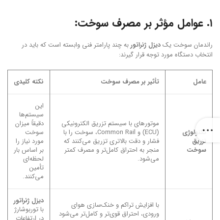
۱. عوامل مؤثر بر مصرف سوخت:
راندمان سوخت یک
دیزل ژنراتور
به چند پارامتر فنی وابسته است که باید در
انتخاب دستگاه مورد توجه قرار گیرند:
عامل
تأثیر بر مصرف سوخت
نکته کلیدی
این
سیستم‌ها
موتورهای با سیستم تزریق الکترونیکی
دقیقاً میزان
تکنولوژی
(ECU) و Common Rail، سوخت را با
سوخت
تزریق
فشار و دقت بالاتری تزریق می‌کنند که
مورد نیاز را
سوخت
منجر به احتراق کامل‌تر و مصرف کمتر
بر اساس بار
می‌شود.
لحظه‌ای
تأمین
می‌کنند.
دیزل ژنراتور
با افزایش تراکم و خنک‌سازی هوای
با توربوشارژ
ورودی، احتراق قوی‌تر و کامل‌تر می‌شود
در ارتفاعات