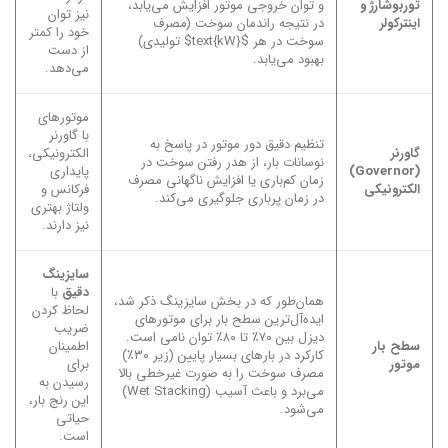
توربوشارژ و
و توان خروجی موتور افزایش می‌یابد،
نیز توان
اینترکولر
در نتیجه راندمان سوخت (مصرف
خود را کمتر
سوخت در هر $text{kW}$ تولیدی)
از دست
بهبود می‌یابد.
می‌دهد.
موتورهای
با گاورنر
تنظیم دقیق دور موتور در پاسخ به
گاورنر
الکترونیکی،
نوسانات بار، از هدر رفتن سوخت در
(Governor)
پایداری
زمان کم‌باری یا افزایش ناگهانی مصرف
الکترونیکی
فرکانس و
در زمان پرباری جلوگیری می‌کند.
ولتاژ بهتری
نیز دارند.
سایزینگ
دقیق
با
همان‌طور که در بخش سایزینگ ذکر شد،
لحاظ کردن
ایده‌آل‌ترین سطح بار برای موتورهای
ضریب
دیزل بین ۷۰٪ تا ۸۰٪ توان نامی است.
سطح بار
اطمینان
کارکرد در بارهای بسیار پایین (زیر ۳۰٪)
موتور
برای
مصرف سوخت را به صورت غیرخطی بالا
رسیدن به
می‌برد و باعث آسیب (Wet Stacking)
این رنج بار،
می‌شود.
حیاتی
است.