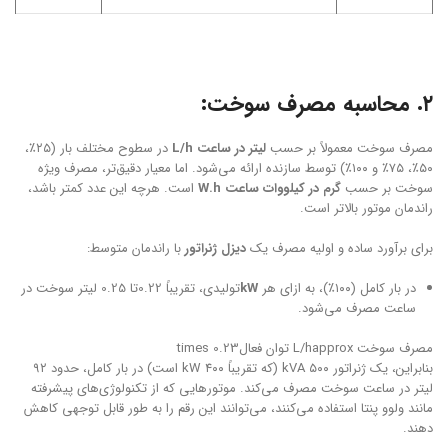
۲. محاسبه مصرف سوخت:
مصرف سوخت معمولاً بر حسب
لیتر در ساعت L/h
در سطوح مختلف بار (۲۵٪،
۵۰٪، ۷۵٪ و ۱۰۰٪) توسط سازنده ارائه می‌شود. اما معیار دقیق‌تر، مصرف ویژه
سوخت بر حسب
گرم در کیلووات ساعت W.h
است. هرچه این عدد کمتر باشد،
راندمان موتور بالاتر است.
برای برآورد ساده و اولیه مصرف یک
دیزل ژنراتور
با راندمان متوسط:
در بار کامل (۱۰۰٪)، به ازای هر
kW
تولیدی، تقریباً 0.22تا 0.25 لیتر سوخت در
ساعت مصرف می‌شود.
مصرف سوخت L/happrox توان فعالtimes 0.23
بنابراین، یک ژنراتور ۵۰۰ kVA (که تقریباً ۴۰۰ kW است) در بار کامل، حدود ۹۲
لیتر در ساعت سوخت مصرف می‌کند. موتورهایی که از تکنولوژی‌های پیشرفته
مانند ولوو پنتا استفاده می‌کنند، می‌توانند این رقم را به طور قابل توجهی کاهش
دهند.