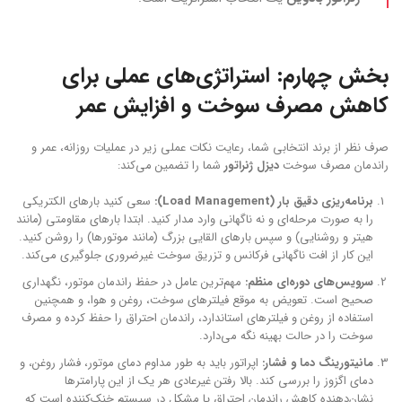
بخش چهارم: استراتژی‌های عملی برای
کاهش مصرف سوخت و افزایش عمر
صرف نظر از برند انتخابی شما، رعایت نکات عملی زیر در عملیات روزانه، عمر و
راندمان مصرف سوخت
دیزل ژنراتور
شما را تضمین می‌کند:
برنامه‌ریزی دقیق بار (Load Management):
سعی کنید بارهای الکتریکی
را به صورت مرحله‌ای و نه ناگهانی وارد مدار کنید. ابتدا بارهای مقاومتی (مانند
هیتر و روشنایی) و سپس بارهای القایی بزرگ (مانند موتورها) را روشن کنید.
این کار از افت ناگهانی فرکانس و تزریق سوخت غیرضروری جلوگیری می‌کند.
سرویس‌های دوره‌ای منظم:
مهم‌ترین عامل در حفظ راندمان موتور، نگهداری
صحیح است. تعویض به موقع فیلترهای سوخت، روغن و هوا، و همچنین
استفاده از روغن و فیلترهای استاندارد، راندمان احتراق را حفظ کرده و مصرف
سوخت را در حالت بهینه نگه می‌دارد.
مانیتورینگ دما و فشار:
اپراتور باید به طور مداوم دمای موتور، فشار روغن، و
دمای اگزوز را بررسی کند. بالا رفتن غیرعادی هر یک از این پارامترها
نشان‌دهنده کاهش راندمان احتراق یا مشکل در سیستم خنک‌کننده است که