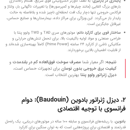
پایداری در بارگیری:
به لطف گاورنر الکترونیکی فوق سریع، هنگام راه‌اندازی
بارهای بزرگ القایی (مانند چیلرها و کمپرسورها) یا تغییرات ناگهانی بار، ولتاژ و
فرکانس خروجی تنها دچار یک افت لحظه‌ای ناچیز شده و بلافاصله به حالت
پایدار باز می‌گردد. این ویژگی برای مراکز داده، بیمارستان‌ها و صنایع حساس،
غیرقابل جایگزین است.
ساختار قوی برای کارکرد دائم:
موتورهای سری TAD و TWD ولوو پنتا با
طراحی صنعتی و مواد اولیه باکیفیت بالا، برای تحمل تنش‌های حرارتی و
مکانیکی ناشی از کارکرد ۲۴ ساعته (Prime Power) کاملاً بهینه‌سازی شده‌اند و
از قابلیت اطمینان بالایی برخوردارند.
نتیجه:
اگر معیار شما
مصرف سوخت فوق‌العاده کم در بلندمدت
و
کیفیت برق خروجی بدون نوسان
برای تجهیزات حساس است،
دیزل ژنراتور ولوو پنتا
بهترین انتخاب است.
۲.
دیزل ژنراتور بادوین (Baudouin): دوام
فرانسوی با توجیه اقتصادی
بادوین
، با ریشه‌های فرانسوی و سابقه ۱۰۰ ساله در موتورهای دریایی، یک راه‌حل
قدرتمند و اقتصادی برای پروژه‌هایی است که به توان سنگین برای کارکرد