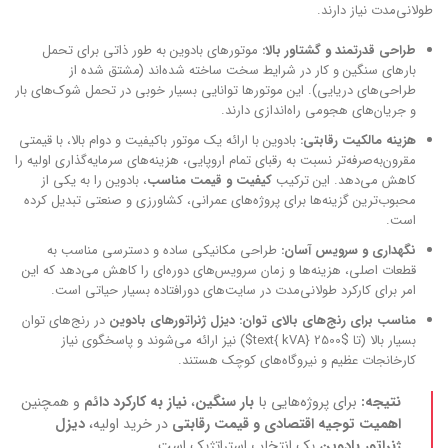
طولانی‌مدت نیاز دارند.
طراحی قدرتمند و گشتاور بالا:
موتورهای بادوین به طور ذاتی برای تحمل
بارهای سنگین و کار در شرایط سخت ساخته شده‌اند (مشتق شده از
طراحی‌های دریایی). این موتورها توانایی بسیار خوبی در تحمل شوک‌های بار
و جریان‌های هجومی راه‌اندازی دارند.
هزینه مالکیت رقابتی:
بادوین با ارائه یک موتور باکیفیت و دوام بالا، با قیمتی
مقرون‌به‌صرفه‌تر نسبت به رقبای تمام اروپایی، هزینه‌های سرمایه‌گذاری اولیه را
کاهش می‌دهد. این ترکیب
کیفیت و قیمت مناسب
، بادوین را به یکی از
محبوب‌ترین گزینه‌ها برای پروژه‌های عمرانی، کشاورزی و صنعتی تبدیل کرده
است.
نگهداری و سرویس آسان:
طراحی مکانیکی ساده و دسترسی مناسب به
قطعات اصلی، هزینه‌ها و زمان سرویس‌های دوره‌ای را کاهش می‌دهد که این
امر برای کارکرد طولانی‌مدت در سایت‌های دورافتاده بسیار حیاتی است.
مناسب برای رنج‌های بالای توان:
دیزل ژنراتورهای بادوین
در رنج‌های توان
بسیار بالا (تا $2500 text{ kVA}$) نیز ارائه می‌شوند و پاسخگوی نیاز
کارخانجات عظیم و نیروگاه‌های کوچک هستند.
نتیجه:
برای پروژه‌هایی با
بار سنگین
،
نیاز به کارکرد دائم
و همچنین
اهمیت توجیه اقتصادی و قیمت رقابتی
در خرید اولیه،
دیزل
ژنراتور بادوین
یک انتخاب استراتژیک است.