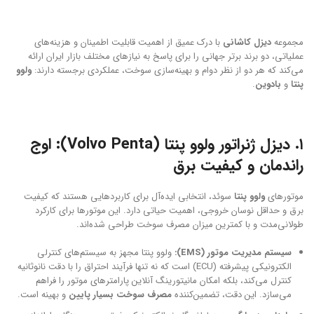
مجموعه
دیزل کاشانی
با درک عمیق از اهمیت قابلیت اطمینان و هزینه‌های
عملیاتی، دو برند برتر جهانی را برای پاسخ به نیازهای مختلف بازار ایران ارائه
می‌کند که هر دو از نظر دوام و بهینه‌سازی سوخت، عملکردی برجسته دارند:
ولوو
پنتا
و
بادوین
.
۱.
دیزل ژنراتور ولوو پنتا (Volvo Penta): اوج
راندمان و کیفیت برق
موتورهای
ولوو پنتا
سوئد، انتخابی ایده‌آل برای کاربردهایی هستند که کیفیت
برق و حداقل نوسان خروجی، اهمیت حیاتی دارد. این موتورها برای کارکرد
طولانی‌مدت و با کمترین میزان مصرف سوخت طراحی شده‌اند.
سیستم مدیریت موتور (EMS):
ولوو پنتا مجهز به سیستم‌های کنترلی
الکترونیکی پیشرفته (ECU) است که نه تنها فرآیند احتراق را با دقت نانوثانیه
کنترل می‌کند، بلکه امکان مانیتورینگ آنلاین پارامترهای موتور را فراهم
می‌سازد. این دقت، تضمین‌کننده
مصرف سوخت بسیار پایین
و بهینه است.