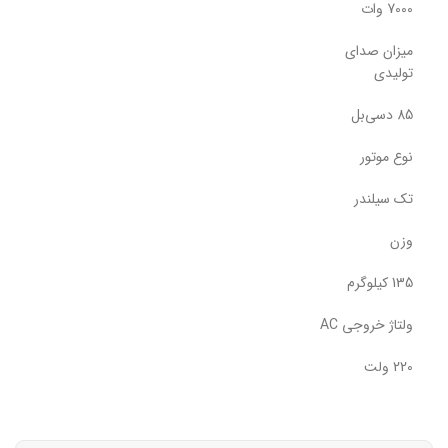
7000 وات
میزان صدای
تولیدی
85 دسی‌بل
نوع موتور
تک سیلندر
وزن
135 کیلوگرم
ولتاژ خروجی AC
220 ولت