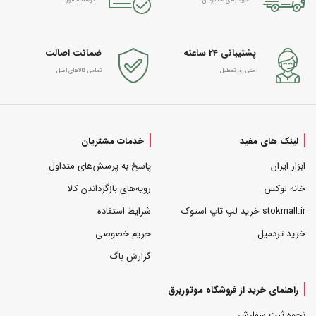
خرید بالای 600 تومان
توسط مامور
پشتیبانی 24 ساعته
ضمانت اصالت
حتی روز تعطیل
تمامی کالاهای اصل
لینک های مفید
خدمات مشتریان
ابزار ایران
پاسخ به پرسش‌های متداول
خانه لوکس
رویه‌های بازگرداندن کالا
stokmall.ir خرید لپ تاپ استوک
شرایط استفاده
خرید تردمیل
حریم خصوصی
گزارش باگ
راهنمای خرید از فروشگاه موتوربرق
نحوه ثبت سفارش