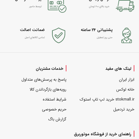
خرید بالای 600 تومان
توسط مامور
پشتیبانی 24 ساعته
ضمانت اصالت
حتی روز تعطیل
تمامی کالاهای اصل
لینک های مفید
خدمات مشتریان
ابزار ایران
پاسخ به پرسش‌های متداول
خانه لوکس
رویه‌های بازگرداندن کالا
stokmall.ir خرید لپ تاپ استوک
شرایط استفاده
خرید تردمیل
حریم خصوصی
گزارش باگ
راهنمای خرید از فروشگاه موتوربرق