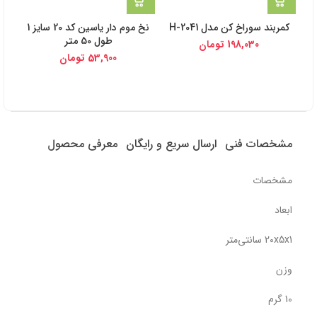
کمربند سوراخ کن مدل H-2041
نخ موم دار یاسین کد 20 سایز 1
ن
طول 50 متر
ابریشمی 
198,030
تومان
53,900
تومان
مشخصات فنی
ارسال سریع و رایگان
معرفی محصول
مشخصات
ابعاد
20x5x1 سانتی‌متر
وزن
10 گرم