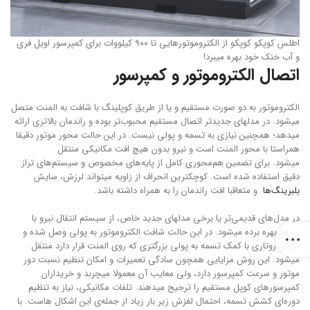
اطلس کوپکو کوپکو از الکتروموتورهایی تا ۹۰۰ کیلووات برای کمپرسور اویل فری
و آب خنک خود بهره میبرد!
اتصال الکتروموتور و کمپرسور
الکتروموتور به دو صورت مستقیم و یا از طریق کوپلینگ با شافت به المنت متصل
میشود. در مدلهای جدیدتر اتصال مستقیم محبوب‌تر بوده و راندمان بالاتری ارائه
میدهد؛ همچنین نیازی به تسمه و پولی نیست. در این حالت محور موتور دقیقا
همراستا با محور المنت است و نیرو بدون هیچ افت مکانیکی منتقل
میشود. برای تضمین هم‌محوری کامل از پایه‌های مخصوص و سیستم‌های تراز
دقیق استفاده شده است. کوچکترین انحراف از زاویه میتواند لرزش، سایش
بلبرینگ‌ها
و متعاقبا افت راندمان را به همراه داشته باشد.
در مدل‌های قدیمی‌تر یا برخی مدلهای جدید خاص، از سیستم انتقال نیرو با
تسمه بهره برده میشود. در این حالت شافت الکتروموتور به پولی وصل شده و
نیروی روتاری با کمک تسمه به پولی بزرگتری که روی المنت قرار دارد منتقل
میشود. این روش مزایایی همچون سادگی تعمیرات و امکان تنظیم نسبت دور
موتور و سرعت کمپرسور دارد، ولی معایب آن معمولا میچربد و خریداران
کمپرسورهای کوپل مستقیم را ترجیح میدهند. تلفات مکانیکی، نیاز به تنظیم
دوره‌ای کشش تسمه، احتمال لغزش زیر بار زیاد از جمله‌ی این اشکال هاست. با