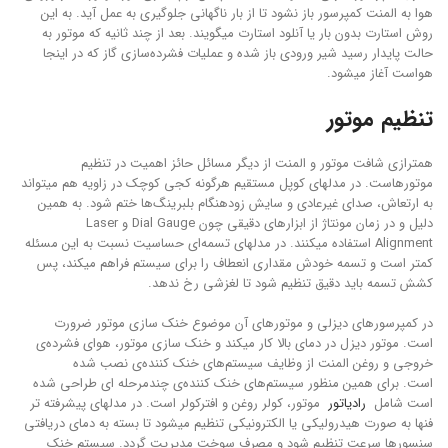
هوا به المنت کمپرسور باز نشود تا از بار ناگهانی جلوگیری به عمل آید. به این
روش استارت بدون بار یا آنلود استارت میگویند. بعد از چند ثانیه که موتور به
حالت پایدار رسید شیر ورودی باز شده و عملیات فشرده‌سازی گاز که در اینجا
هواست آغاز میشود.
تنظیم موتور
همترازی شافت موتور و المنت از دیگر مسائل حائز اهمیت در تنظیم
موتورهاست. در مدلهای کوپل مستقیم هرگونه کجی کوچک در زاویه هم میتواند
به ارتعاش، صدای غیرعادی و سایش زودهنگام بلبرینگ‌ها ختم شود. به همین
دلیل و در زمان مونتاژ از ابزارهای دقیقی چون Dial Gauge و Laser
Alignment استفاده میکنند. در مدلهای تسمه‌ای حساسیت نسبت به این مسئله
کمتر است و تسمه خودش مقداری انعطاف را برای سیستم فراهم میکند، پس
کشش تسمه باید دقیق تنظیم شود تا لغزشی رخ ندهد.
در کمپرسورهای دیزلی و موتورهای آن موضوع خنک سازی موتور ضرورت
است. موتور دیزل در دمای بالا کار میکند و خنک سازی موتور، هوای فشرده‌ی
خروجی و روغن المنت از وظایف سیستم‌های خنک کننده‌ی نصب شده
است. برای همین منظور سیستم‌های خنک کننده‌ی چندمرحله ای طراحی شده
است شامل
رادیاتور
موتور، کولر روغن و افترکولر است. در مدلهای پیشرفته تر
فنها به صورت هیدرولیکی یا الکترونیکی تنظیم میشود تا بسته به دمای دریافتی
سنسورها سرعت تنظیم شود و مصرف سوخت مدیریت گردد. سیستم خنک