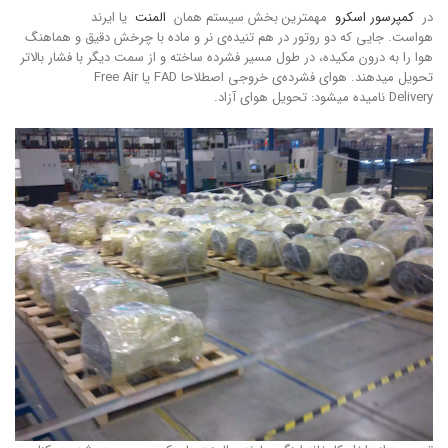
در
کمپرسور اسکرو
مهمترین بخش سیستم همان
المنت
یا ایرند
هواست. جایی که دو روتور در هم تنیده‌ی نر و ماده با چرخش دقیق و هماهنگ
هوا را به درون مکیده، در طول مسیر فشرده ساخته و از سمت دیگر با فشار بالاتر
تحویل میدهند. هوای فشرده‌ی خروجی اصطلاحا FAD یا Free Air
Delivery نامیده میشود: تحویل هوای آزاد.