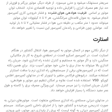
سریعتر مستهلک میشود و حتی میسوزد. از طرف دیگر، موتور بزرگتر و قوی‌تر از
حد نیاز هم مصرف انرژی را افزایش داده و توجیه اقتصادی ندارد. انتخاب توان
موتور بر اساس
ظرفیت هوادهی هوای فشرده
و فشار خروجی کاری کمپرسور
انجام میشود. به عنوان قاعده‌ای سرانگشتی، هر ۷ تا ۸ کیلووات توان موتور
میتواند حدود ۱ متر مکعب بر دقیقه دبی هوا در فشار عملیاتی ۷ تا ۸ بار تولید
کند. عواملی چون طراحی و راندمان کمپرسور این نسبت را تغییر خواهد داد.
استارت
از دیگر نکاتی مهم در اتصال موتور به کمپرسور هوا، انتقال گشتاور در هنگام
استارت است. در کمپرسور اسکرو المنت در لحظه‌ی شروع به کار بار مکانیکی
سنگینی دارد و اگر موتور به مستقیم و کنترل نشده راه اندازی شود، جریان راه
اندازی بالا میتواند به مدار برق یا حتی خود موتور آسیب بزند. برای همین نکته
است که در کمپرسورهای برقی از سیستم‌های راه اندازی نرم یا سافت استارتر
استفاده میکنند. درایوهای فرکانس متغیر یا اینورتر که در مدلهای کمپرسور اطلس
کوپکو
VSD
استفاده شده است علاوه بر امکان تنظیم دور موتور و هوادهی،
کنترل جریان استارت را نیز میسر میسازد. این ویژگی مصرف برق را کاسته و طول
عمر مفید دستگاه را بسیار افزایش خواهد داد.
در مدلهای دیزلی مسئله‌ی راه اندازی مسئله‌ی متفاوت است. موتورهای دیزلی به
صورت تدریجی چرخیده و گشتاور خود را از احتراق داخلی تامین میکنند. سیستم
کنترل کمپرسور دیزلی به گونه ایست که پیش از پایداری دور موتور، شیر ورودی