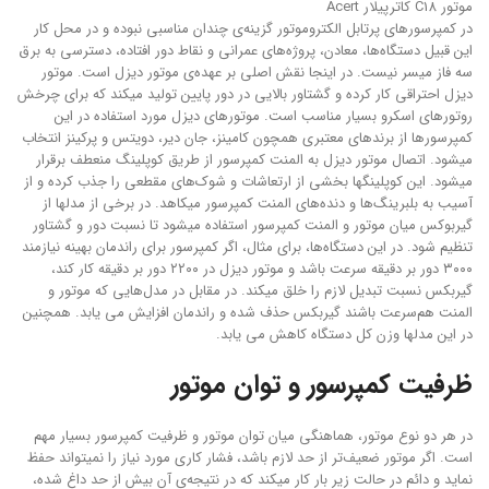
موتور C18 کاترپیلار Acert
در کمپرسورهای پرتابل الکتروموتور گزینه‌ی چندان مناسبی نبوده و در محل کار
این قبیل دستگاه‌ها، معادن، پروژه‌های عمرانی و نقاط دور افتاده، دسترسی به برق
سه فاز میسر نیست. در اینجا نقش اصلی بر عهده‌ی موتور دیزل است. موتور
دیزل احتراقی کار کرده و گشتاور بالایی در دور پایین تولید میکند که برای چرخش
روتورهای اسکرو بسیار مناسب است. موتورهای دیزل مورد استفاده در این
کمپرسورها از برندهای معتبری همچون کامینز، جان دیر، دویتس و پرکینز انتخاب
میشود. اتصال موتور دیزل به المنت کمپرسور از طریق کوپلینگ منعطف برقرار
میشود. این کوپلینگها بخشی از ارتعاشات و شوک‌های مقطعی را جذب کرده و از
آسیب به بلبرینگ‌ها و دنده‌های المنت کمپرسور میکاهد. در برخی از مدلها از
گیربوکس میان موتور و المنت کمپرسور استفاده میشود تا نسبت دور و گشتاور
تنظیم شود. در این دستگاه‌ها، برای مثال، اگر کمپرسور برای راندمان بهینه نیازمند
۳۰۰۰ دور بر دقیقه سرعت باشد و موتور دیزل در ۲۲۰۰ دور بر دقیقه کار کند،
گیربکس نسبت تبدیل لازم را خلق میکند. در مقابل در مدل‌هایی که موتور و
المنت هم‌سرعت باشند گیربکس حذف شده و راندمان افزایش می یابد. همچنین
در این مدلها وزن کل دستگاه کاهش می یابد.
ظرفیت کمپرسور و توان موتور
در هر دو نوع موتور، هماهنگی میان توان موتور و ظرفیت کمپرسور بسیار مهم
است. اگر موتور ضعیف‌تر از حد لازم باشد، فشار کاری مورد نیاز را نمیتواند حفظ
نماید و دائم در حالت زیر بار کار میکند که در نتیجه‌ی آن بیش از حد داغ شده،