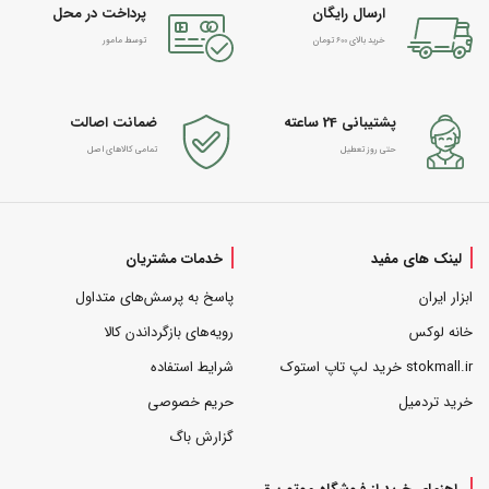
ارسال رایگان
پرداخت در محل
خرید بالای 600 تومان
توسط مامور
پشتیبانی 24 ساعته
ضمانت اصالت
حتی روز تعطیل
تمامی کالاهای اصل
لینک های مفید
خدمات مشتریان
ابزار ایران
پاسخ به پرسش‌های متداول
خانه لوکس
رویه‌های بازگرداندن کالا
stokmall.ir خرید لپ تاپ استوک
شرایط استفاده
خرید تردمیل
حریم خصوصی
گزارش باگ