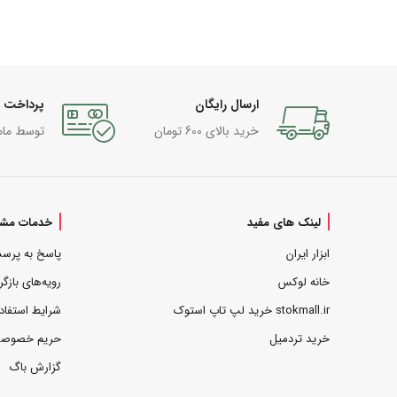
ارسال رایگان
پرداخت 
خرید بالای 600 تومان
توسط مام
لینک های مفید
خدمات مشت
ابزار ایران
پاسخ به پرس
خانه لوکس
رویه‌های بازگر
stokmall.ir خرید لپ تاپ استوک
شرایط استفاد
خرید تردمیل
حریم خصوص
گزارش باگ