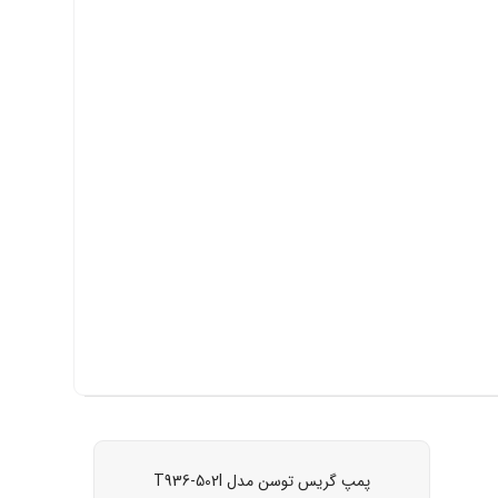
پمپ گریس توسن مدل T936-502I