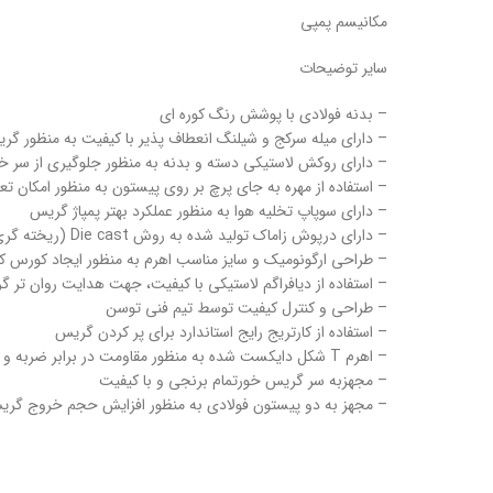
مکانیسم پمپی
سایر توضیحات
– بدنه فولادی با پوشش رنگ کوره ای
– دارای میله سرکج و شیلنگ انعطاف پذیر با کیفیت به منظور گ
– دارای روکش لاستیکی دسته و بدنه به منظور جلوگیری از سر خو
– استفاده از مهره به جای پرچ بر روی پیستون به منظور امکان 
– دارای سوپاپ تخلیه هوا به منظور عملکرد بهتر پمپاژ گریس
– دارای درپوش زاماک تولید شده به روش Die cast (ریخته گری تحت فشار) جهت مقاومت در برابر ضربه و ترک خوردگی
– طراحی ارگونومیک و سایز مناسب اهرم به منظور ایجاد کورس ک
– استفاده از دیافراگم لاستیکی با کیفیت، جهت هدایت روان ت
– طراحی و کنترل کیفیت توسط تیم فنی توسن
– استفاده از کارتریج رایج استاندارد برای پر کردن گریس
– اهرم T شکل دایکست شده به منظور مقاومت در برابر ضربه و ترک خوردگی
– مجهزبه سر گریس خورتمام برنجی و با کیفیت
– مجهز به دو پیستون فولادی به منظور افزایش حجم خروج گر