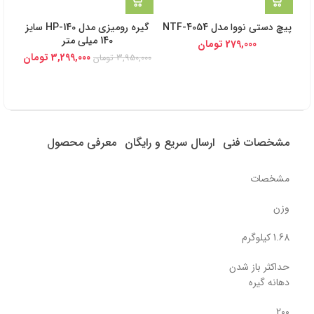
پیچ دستی نووا مدل NTF-4054
گیره رومیزی مدل HP-140 سایز
گ
140 میلی متر
279,000
تومان
3,299,000
تومان
3,950,000
تومان
مشخصات فنی
ارسال سریع و رایگان
معرفی محصول
مشخصات
وزن
1.68 کیلوگرم
حداکثر باز شدن
دهانه گیره
200