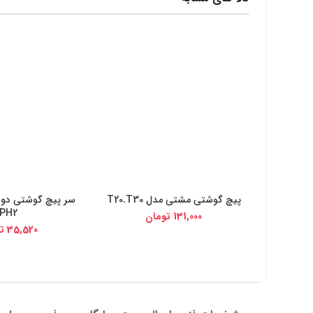
پیچ گوشتی مشتی مدل T20.T30
سر پیچ گوشتی دوس
خرید از دیجی کالا
خرید از دیج
PH2
131,000
تومان
35,520
ت