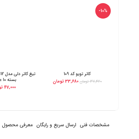
-10%
کاتر تویو کد 109
خرید از دیجی کالا
خرید از دیج
بسته 10 عددی
33,680
تومان
37,420
تومان
47,000
تو
مشخصات فنی
ارسال سریع و رایگان
معرفی محصول