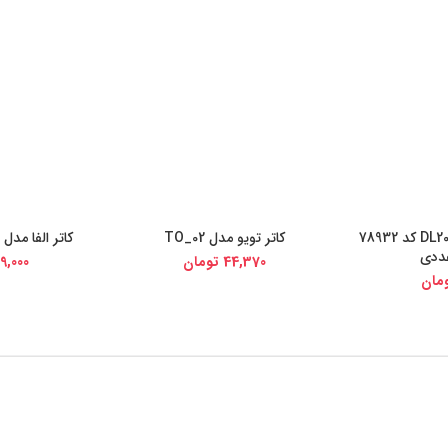
تیغ کاتر دلی مدل DL2012 کد 78932
کاتر تویو مدل TO_02
کاتر الفا مدل SVR-2 کد 68929
ی کالا
خرید از دیجی کالا
خرید از
44,370
تومان
9,000
مان