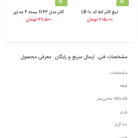
تیغ کاتر الفا کد LB-10
کاتر مدل fr43 بسته 4 عددی
کاتر 
205,000
تومان
37,500
تومان
مشخصات فنی
ارسال سریع و رایگان
معرفی محصول
مشخصات
ابعاد
15x10x5 سانتی‌متر
وزن
100 گرم
جنس