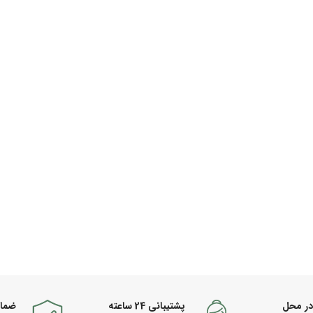
در محل
پشتیبانی 24 ساعته
ضما