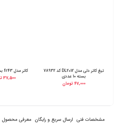
تیغ کاتر دلی مدل DL2012 کد 78932
کاتر مدل fr43 بسته 4 عددی
خرید از دیجی کالا
خرید از دیج
بسته 10 عددی
37,500
تو
47,000
تومان
مشخصات فنی
ارسال سریع و رایگان
معرفی محصول