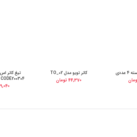
کاتر تویو مدل TO_02
ی کالا
خرید از دیجی کالا
خرید از
CODE200304 مجموعه 100 عددی
مان
44,370
تومان
9,040