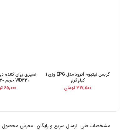
گریس لیتیوم آترود مدل EPG وزن 1
خرید از دیجی کالا
خرید از دیج
کیلوگرم
WD330 حجم 330 میلی لیتر
317,500
تومان
65,000
تو
مشخصات فنی
ارسال سریع و رایگان
معرفی محصول