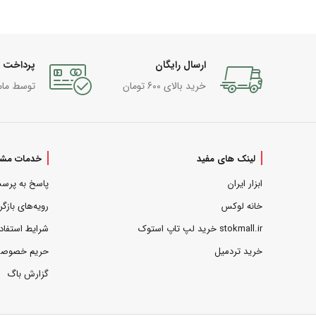
ارسال رایگان
پرداخت 
خرید بالای 600 تومان
توسط مام
لینک های مفید
خدمات مشت
ابزار ایران
پاسخ به پرس
خانه لوکس
رویه‌های بازگر
stokmall.ir خرید لپ تاپ استوک
شرایط استفاد
خرید تردمیل
حریم خصوص
گزارش باگ