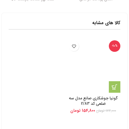
کالا های مشابه
-10%
گونیا جوشکاری صانع مدل سه
ضلعی کد 2/83
154,800
تومان
172,000
تومان