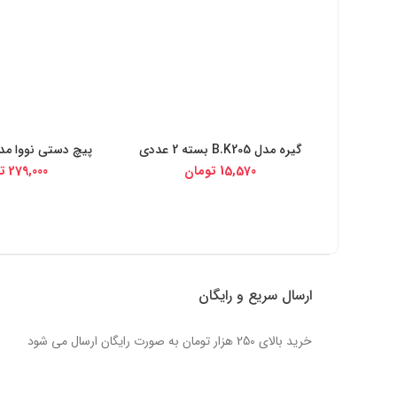
گیره مدل B.K205 بسته 2 عددی
پیچ دستی نووا مدل -4054
خرید از دیجی کالا
خرید از دیج
15,570
تومان
279,000
ت
ارسال سریع و رایگان
خرید بالای 250 هزار تومان به صورت رایگان ارسال می شود