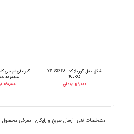
شگل مدل گوریلا کد YP-SIZE8-
خرید از دیجی کالا
خرید از دیج
400KG
مجموعه دو
59,000
تومان
160,000
تو
مشخصات فنی
ارسال سریع و رایگان
معرفی محصول