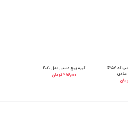
گیره ای ام جی کلمپ کد D257
گیره پیچ دستی مدل 2020
ی کالا
خرید از دیجی کالا
 عددی
256,000
تومان
مان