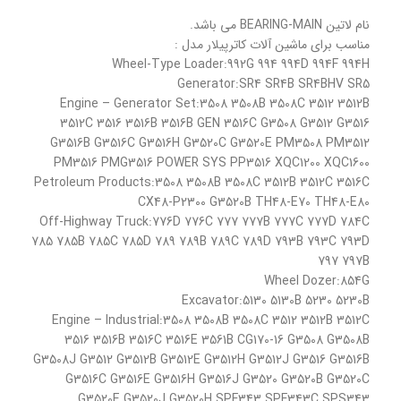
نام لاتین BEARING-MAIN می باشد.
مناسب برای ماشین آلات کاترپیلار مدل :
Wheel-Type Loader:992G 994 994D 994F 994H
Generator:SR4 SR4B SR4BHV SR5
Engine – Generator Set:3508 3508B 3508C 3512 3512B
3512C 3516 3516B 3516B GEN 3516C G3508 G3512 G3516
G3516B G3516C G3516H G3520C G3520E PM3508 PM3512
PM3516 PMG3516 POWER SYS PP3516 XQC1200 XQC1600
Petroleum Products:3508 3508B 3508C 3512B 3512C 3516C
CX48-P2300 G3520B TH48-E70 TH48-E80
Off-Highway Truck:776D 776C 777 777B 777C 777D 784C
785 785B 785C 785D 789 789B 789C 789D 793B 793C 793D
797 797B
Wheel Dozer:854G
Excavator:5130 5130B 5230 5230B
Engine – Industrial:3508 3508B 3508C 3512 3512B 3512C
3516 3516B 3516C 3516E 3561B CG170-16 G3508 G3508B
G3508J G3512 G3512B G3512E G3512H G3512J G3516 G3516B
G3516C G3516E G3516H G3516J G3520 G3520B G3520C
G3520E G3520J G3520H SPF343 SPF343C SPS343