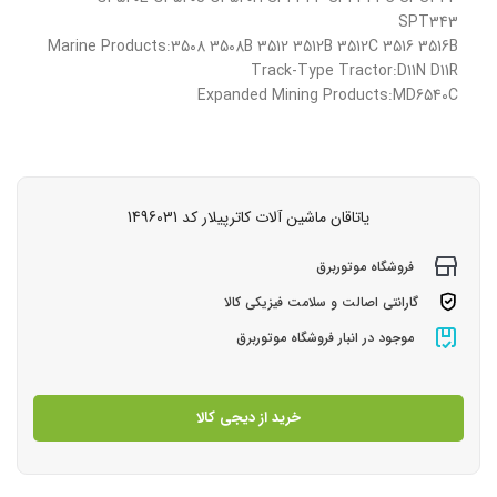
SPT343
Marine Products:3508 3508B 3512 3512B 3512C 3516 3516B
Track-Type Tractor:D11N D11R
Expanded Mining Products:MD6540C
یاتاقان ماشین آلات کاترپیلار کد 1496031
فروشگاه موتوربرق
گارانتی اصالت و سلامت فیزیکی کالا
موجود در انبار فروشگاه موتوربرق
خرید از دیجی کالا