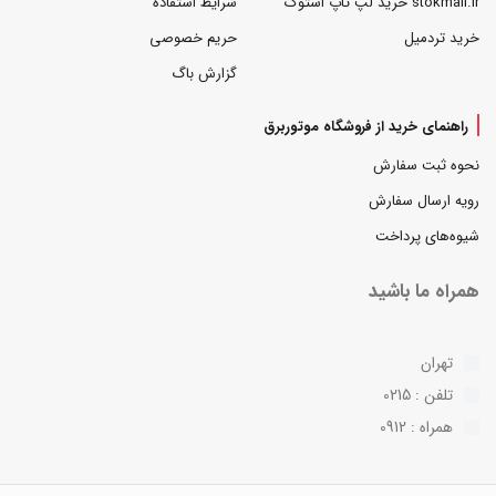
stokmall.ir خرید لپ تاپ استوک
شرایط استفاده
خرید تردمیل
حریم خصوصی
گزارش باگ
راهنمای خرید از فروشگاه موتوربرق
نحوه ثبت سفارش
رویه ارسال سفارش
شیوه‌های پرداخت
همراه ما باشید
تهران
تلفن : 0215
همراه : 0912