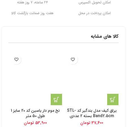
امکان تحویل اکسپرس
۲۴ ساعته، ۷ روز هفته
امکان پرداخت در محل
هفت روز ضمانت بازگشت کالا
کالا های مشابه
یراق کیف مدل بندگیر کد STL-
نخ موم دار یاسین کد 20 سایز 1
ن
Band2.5cm بسته 2 عددی
طول 50 متر
ابریشمی 
37,400
تومان
53,900
تومان