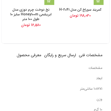
کمربند سوراخ کن مدل H-2041
نخ دوخت چرم دوزی مدل
ابریشمی Honey100m سایز 10
198,030
تومان
طول 100 متر
16,580
تومان
مشخصات فنی
ارسال سریع و رایگان
معرفی محصول
مشخصات
ابعاد
10x2x1 سانتی‌متر
وزن
10 گرم