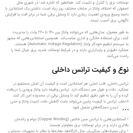
نوسانات برق را کنترل و تثبیت کند. همانطور که اشاره شد؛ در شهری مثل
اصفهان که اختلاف ولتاژ در ساعات مختلف روز زیاد است، داشتن یک استابلایزر با
دامنه وسیع ورودی اهمیت زیادی دارد تا وسایل برقی شما در برابر افت یا افزایش
ناگهانی برق آسیب نبینند.
به طور معمول، مدل‌هایی که می‌توانند ولتاژ بین ۱۴۰ تا ۲۶۰ ولت را مدیریت
کنند، برای استفاده خانگی و اداری مناسب‌اند. همچنین استابلایزرهایی که مجهز
به سیستم تنظیم خودکار ولتاژ (Automatic Voltage Regulation) هستند،
عملکرد دقیق‌تر و پایدارتری دارند و در شرایط نوسانات شدید برق خیال شما را
راحت می‌کنند.
نوع و کیفیت ترانس داخلی
ترانس داخلی، قلب اصلی هر استابلایزر است و کیفیت آن نقش مستقیم در
عملکرد، دقت و طول عمر دستگاه دارد. ترانس وظیفه دارد ولتاژ ورودی را دریافت
کرده و آن را به ‌طور دقیق تنظیم کند تا وسایل برقی در محدوده امن کار کنند.
انتخاب ترانس با کیفیت پایین می‌تواند باعث کاهش دقت تثبیت ولتاژ و حتی
آسیب دیدن دستگاه‌های متصل شود.
• استابلایزرهایی با ترانس مس خالص (Copper Winding) دوام و راندمان
بالاتری دارند و در برابر نوسانات برق مقاوم‌تر هستند.
• برای مصرف‌های سنگین‌تر، مثل کارگاه‌ها، مغازه‌ها یا دفاتر با تجهیزات حساس،