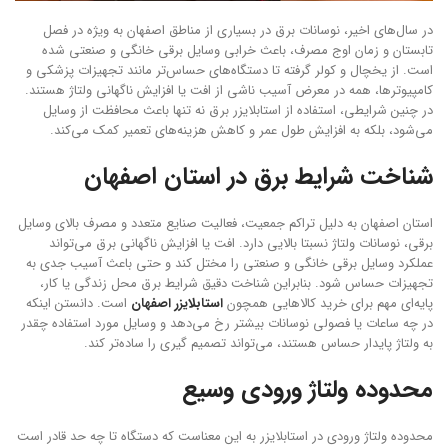
در سال‌های اخیر، نوسانات برق در بسیاری از مناطق اصفهان به‌ ویژه در فصل
تابستان و زمان اوج مصرف، باعث خرابی وسایل برقی خانگی و صنعتی شده
است. از یخچال و کولر گرفته تا دستگاه‌های حساس‌تر مانند تجهیزات پزشکی و
کامپیوترها، همه در معرض آسیب ناشی از افت یا افزایش ناگهانی ولتاژ هستند.
در چنین شرایطی، استفاده از استابلایزر برق نه ‌تنها باعث محافظت از وسایل
می‌شود، بلکه به افزایش طول عمر و کاهش هزینه‌های تعمیر کمک می‌کند.
شناخت شرایط برق در استان اصفهان
استان اصفهان به دلیل تراکم جمعیت، فعالیت صنایع متعدد و مصرف بالای وسایل
برقی، نوسانات ولتاژ نسبتا بالایی دارد. افت یا افزایش ناگهانی برق می‌تواند
عملکرد وسایل برقی خانگی و صنعتی را مختل کند و حتی باعث آسیب جدی به
تجهیزات حساس شود. بنابراین شناخت دقیق شرایط برق محل زندگی یا کار،
پایه‌ای مهم برای خرید کالاهایی همچون
استابلایزر اصفهان
است. دانستن اینکه
در چه ساعات یا فصولی نوسانات بیشتر رخ می‌دهد و وسایل مورد استفاده چقدر
به ولتاژ پایدار حساس هستند، می‌تواند تصمیم ‌گیری را ساده‌تر کند.
محدوده ولتاژ ورودی وسیع
محدوده ولتاژ ورودی در استابلایزر به این معناست که دستگاه تا چه حد قادر است